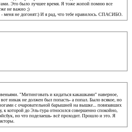
огами. Это было лучшее время. Я тоже жопой помню все
же не важно ;)
а - меня не догонят:) И я рад, что тебе нравилось. СПАСИБО.
овеньями. "Митинговать и кидаться какашками" наверное,
вот никак не должен был попасть- а попал. Было всякое, но
е ногами с очаровательной барышней на вышке... повязавших
у, к которой до Эль-тура относился совершенно спокойно,
эйсбук, но что поделаешь- всё проходит. Прошло и это. Я
акторы.