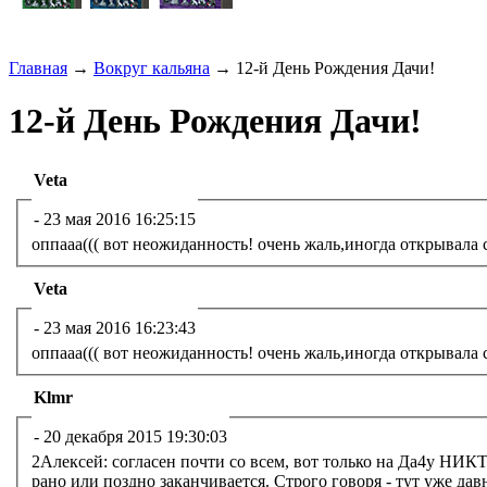
Главная
→
Вокруг кальяна
→ 12-й День Рождения Дачи!
12-й День Рождения Дачи!
Veta
-
23 мая 2016 16:25:15
оппааа((( вот неожиданность! очень жаль,иногда открывала 
Veta
-
23 мая 2016 16:23:43
оппааа((( вот неожиданность! очень жаль,иногда открывала 
Klmr
-
20 декабря 2015 19:30:03
2Алексей: согласен почти со всем, вот только на Да4у НИКТ
рано или поздно заканчивается. Строго говоря - тут уже давно все закончилось