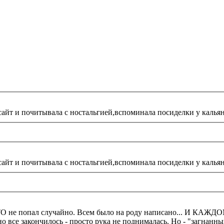
сайт и почитывала с ностальгией,вспоминала посиделки у кальян
сайт и почитывала с ностальгией,вспоминала посиделки у кальян
О не попал случайно. Всем было на роду написано... И КАЖДОМУ 
 - просто рука не поднималась. Но - "загнанных лошадей пристреливают"... И я один 