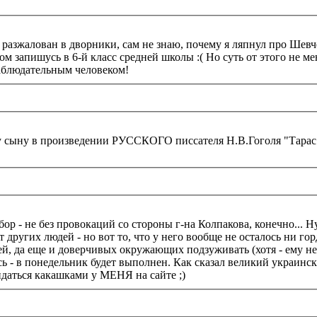
 и разжалован в дворники, сам не знаю, почему я ляпнул про Ше
ом запишусь в 6-й класс средней школы :( Но суть от этого не мен
наблюдательным человеком!
оему сыну в произведении РУССКОГО писсателя Н.В.Гоголя "Тарас
р - не без провокаций со стороны г-на Колпакова, конечно... Ну
т других людей - но вот то, что у него вообще не осталось ни го
й, да еще и доверчивых окружающих подзуживать (хотя - ему не в
 - в понедельник будет выполнен. Как сказал великий украинский
даться какашками у МЕНЯ на сайте ;)