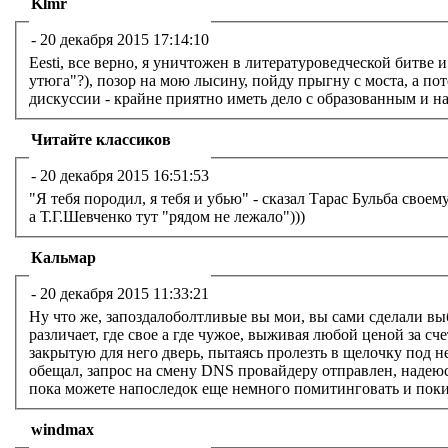
Klmr
-
20 декабря 2015 17:14:10
Eesti, все верно, я уничтожен в литературоведческой битве
утюга"?), позор на мою лысину, пойду прыгну с моста, а пот
дискуссии - крайне приятно иметь дело с образованным и 
Читайте классиков
-
20 декабря 2015 16:51:53
"Я тебя породил, я тебя и убью" - сказал Тарас Бульба св
а Т.Г.Шевченко тут "рядом не лежало")))
Кальмар
-
20 декабря 2015 11:33:21
Ну что же, запоздалоболтливые вы мои, вы сами сделали выбо
различает, где свое а где чужое, выживая любой ценой за сче
закрытую для него дверь, пытаясь пролезть в щелочку под не
обещал, запрос на смену DNS провайдеру отправлен, надеюсь
пока можете напоследок еще немного помитинговать и поки
windmax