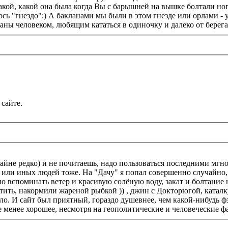
акой, какой она была когда Вы с барышней на вышке болтали н
сь "гнездо":) А бакланами мы были в этом гнезде или орлами - у
ованы человеком, любящим кататься в одиночку и далеко от берег
 сайте.
райне редко) и не почитаешь, надо пользоваться последними мгн
 или иных людей тоже. На "Дачу" я попал совершенно случайно, 
жно вспоминать ветер и красивую солёную воду, закат и болтани
стить, накормили жареной рыбкой )) , джин с Докторюгой, каталк
ыло. И сайт был приятный, гораздо душевнее, чем какой-нибудь ф
не менее хорошее, несмотря на геополитические и человеческие ф