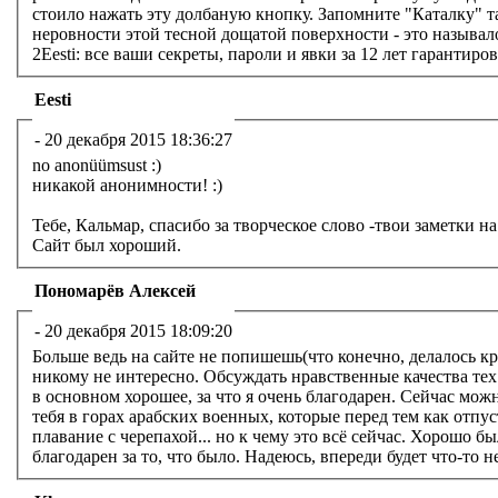
стоило нажать эту долбаную кнопку. Запомните "Каталку" т
неровности этой тесной дощатой поверхности - это называло
2Eesti: все ваши секреты, пароли и явки за 12 лет гарантир
Eesti
-
20 декабря 2015 18:36:27
no anonüümsust :)
никакой анонимности! :)
Тебе, Кальмар, спасибо за творческое слово -твои заметки на
Сайт был хороший.
Пономарёв Алексей
-
20 декабря 2015 18:09:20
Больше ведь на сайте не попишешь(что конечно, делалось к
никому не интересно. Обсуждать нравственные качества тех
в основном хорошее, за что я очень благодарен. Сейчас мо
тебя в горах арабских военных, которые перед тем как отпу
плавание с черепахой... но к чему это всё сейчас. Хорошо б
благодарен за то, что было. Надеюсь, впереди будет что-то 