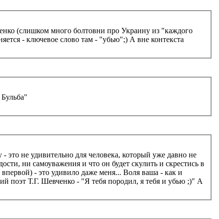
вченко (слишком много болтовни про Украину из "каждого
яется - ключевое слово там - "убью";) А вне контекста
 Бульба"
 - это не удивительно для человека, который уже давно не
рдости, ни самоуважения и что он будет скулить и скрестись в
первой) - это удивило даже меня... Воля ваша - как и
 поэт Т.Г. Шевченко - "Я тебя породил, я тебя и убью ;)" А