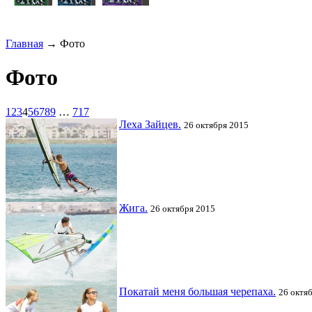
Главная
→ Фото
Фото
1
2
3
4
5
6
7
8
9
…
717
Леха Зайцев.
26 октября 2015
Жига.
26 октября 2015
Покатай меня большая черепаха.
26 октя