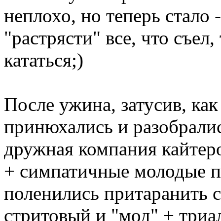
неплохо, но теперь стало
"растрясти" все, что съе
кататься;)
После ужина, затусив, как
принюхались и разобралис
дружная компания кайтеро
+ симпатичные молодые п
поленились притаранить с
стритовый и "мод" + триа